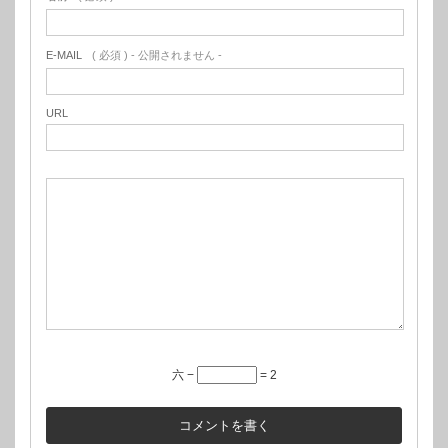
E-MAIL
( 必須 ) - 公開されません -
URL
六 −
= 2