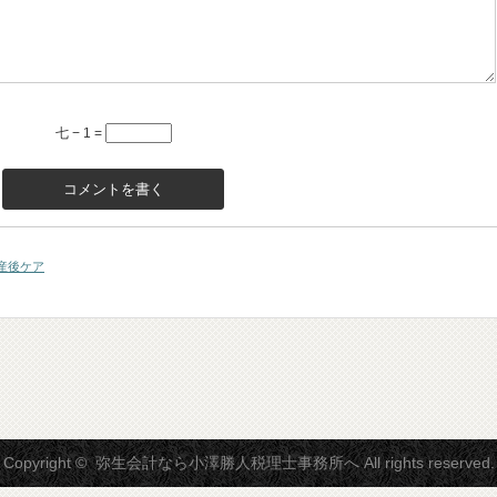
七 − 1 =
産後ケア
Copyright ©
弥生会計なら小澤勝人税理士事務所へ
All rights reserved.