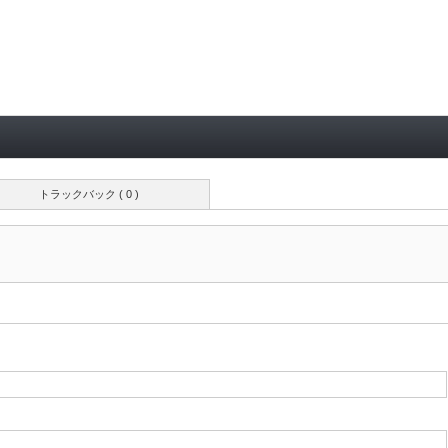
トラックバック ( 0 )