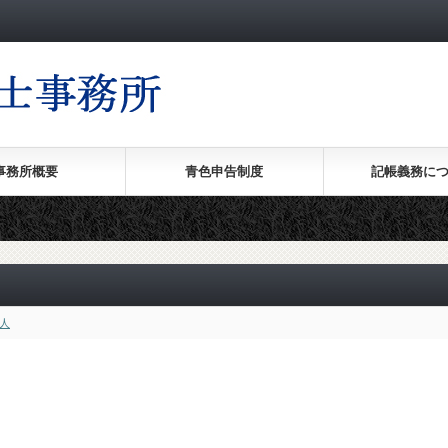
事務所概要
青色申告制度
記帳義務に
人