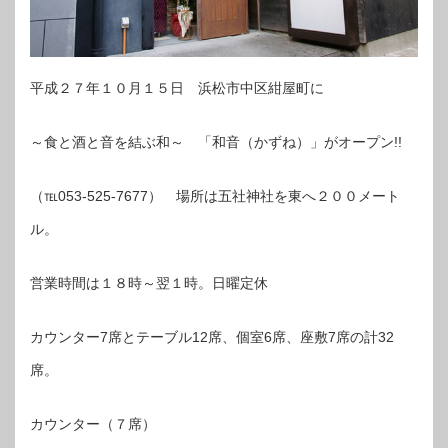
平成２７年１０月１５日 浜松市中区紺屋町に
～食と酒と音を結ぶ和～ 「和音（かずね）」がオープン!!
（℡053-525-7677） 場所は五社神社を東へ２００メート
ル。
営業時間は１８時～翌１時。日曜定休
カウンター7席とテーブル12席、個室6席、座敷7席の計32
席。
カウンター（７席）