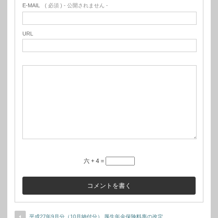
E-MAIL
( 必須 ) - 公開されません -
URL
六 + 4 =
平成27年9月分（10月納付分） 厚生年金保険料率の改定