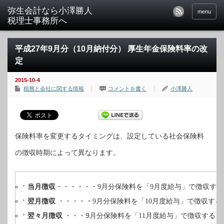
menu
平成27年9月分（10月納付分） 厚生年金保険料率の改
定
2015-10-4
税務と会社に関する情報
コメントを書く
小澤勝人
保険料率を変更するタイミングは、設定している社会保険料
の徴収時期によって異なります。
る
当月徴収
・・・・・・9月分保険料を「9月度給与」で徴収す
翌月徴収
る
・・・・・9月分保険料を「10月度給与」で徴収す
翌々月徴収
・・・9
る
月分保険料を「11月度給与」で徴収す